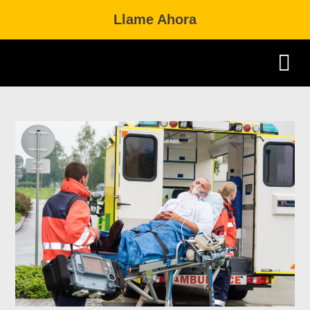
Llame Ahora
Practice Area
Dual Citizenship 