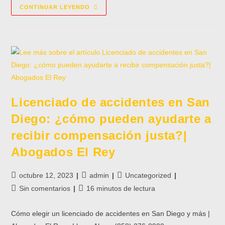
CONTINUAR LEYENDO
Licenciado de accidentes en San
Diego: ¿cómo pueden ayudarte a
recibir compensación justa?|
Abogados El Rey
octubre 12, 2023
admin
Uncategorized
Sin comentarios
16 minutos de lectura
Cómo elegir un licenciado de accidentes en San Diego y más |