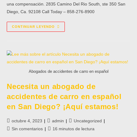
una compensación. 2835 Camino Del Rio South, ste 350 San
Diego, Ca. 92108 Call Today – 858-276-8900
CONTINUAR LEYENDO
Abogados de accidentes de carro en español
Necesita un abogado de
accidentes de carro en español
en San Diego? ¡Aquí estamos!
octubre 4, 2023
admin
Uncategorized
Sin comentarios
16 minutos de lectura