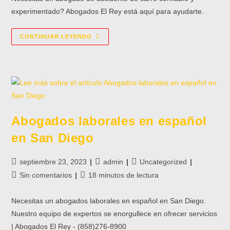
experimentado? Abogados El Rey está aquí para ayudarte.
CONTINUAR LEYENDO
Abogados laborales en español
en San Diego
septiembre 23, 2023
admin
Uncategorized
Sin comentarios
18 minutos de lectura
Necesitas un abogados laborales en español en San Diego.
Nuestro equipo de expertos se enorgullece en ofrecer servicios
| Abogados El Rey - (858)276-8900