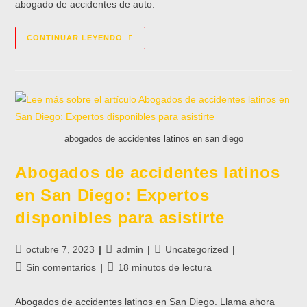
abogado de accidentes de auto.
CONTINUAR LEYENDO
abogados de accidentes latinos en san diego
Abogados de accidentes latinos
en San Diego: Expertos
disponibles para asistirte
octubre 7, 2023
admin
Uncategorized
Sin comentarios
18 minutos de lectura
Abogados de accidentes latinos en San Diego. Llama ahora