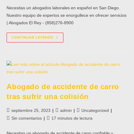
Necesitas un abogados laborales en español en San Diego.
Nuestro equipo de expertos se enorgullece en ofrecer servicios
| Abogados El Rey - (858)276-8900
CONTINUAR LEYENDO
Abogado de accidente de carro
tras sufrir una colisión
septiembre 25, 2023
admin
Uncategorized
Sin comentarios
17 minutos de lectura
Necesitas un abogado de accidente de carro confiable y