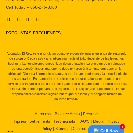
Call Today – 858-276-8900
PREGUNTAS FRECUENTES
Abogados El Rey, este anuncio no constituye consejo legal ni garantía del resultado
de su caso. Cada caso varía: el camino hacia el éxito depende de las leyes, los
hechos y las condiciones específicas de su situación. La elección de un abogado
es una decisión importante que no debe tomarse únicamente con base en la
publicidad. Obtenga información gratuita sobre los antecedentes y la experiencia de
los abogados. Este anuncio no sugiere que nuestros abogados cuenten con
servicios de mayor calidad que los brindados por otros abogados ni implica ninguna
certificación como especialistas o expertos en cualquier área del derecho. No se
proporcionarán servicios legales hasta que el cliente y el abogado formen un
acuerdo firmado.
Attorneys
|
Practice Areas
|
Personal
Injuries
|
Settlements
|
Testimonials
|
FAQ’S
|
Media
|
Privacy
1
Policy
|
Sitemap
|
Contact Us
Call Now