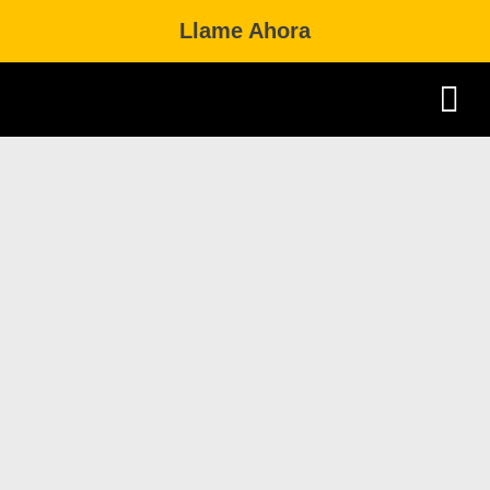
Llame Ahora
Practice Area
Dual Citizenship 