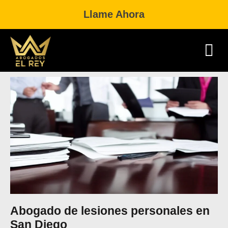
Llame Ahora
Practice Area
Dual Citizenship 
Abogado de lesiones personales en
San Diego