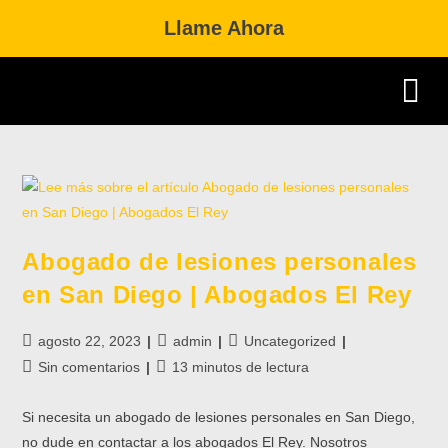
Llame Ahora
Practice Area
Dual Citizenship 
Abogado de lesiones personales
en San Diego | Abogados El Rey
agosto 22, 2023
admin
Uncategorized
Sin comentarios
13 minutos de lectura
Si necesita un abogado de lesiones personales en San Diego,
no dude en contactar a los abogados El Rey. Nosotros