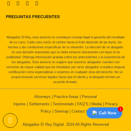
PREGUNTAS FRECUENTES
Abogados El Rey, este anuncio no constituye consejo legal ni garantía del resultado
de su caso. Cada caso varía: el camino hacia el éxito depende de las leyes, los
hechos y las condiciones específicas de su situación. La elección de un abogado
es una decisión importante que no debe tomarse únicamente con base en la
publicidad. Obtenga información gratuita sobre los antecedentes y la experiencia de
los abogados. Este anuncio no sugiere que nuestros abogados cuenten con
servicios de mayor calidad que los brindados por otros abogados ni implica ninguna
certificación como especialistas o expertos en cualquier área del derecho. No se
proporcionarán servicios legales hasta que el cliente y el abogado formen un
acuerdo firmado.
Attorneys
|
Practice Areas
|
Personal
Injuries
|
Settlements
|
Testimonials
|
FAQ’S
|
Media
|
Privacy
1
Policy
|
Sitemap
|
Contact Us
Call Now
Abogados El Rey Digital 2024 All Rights Reserved