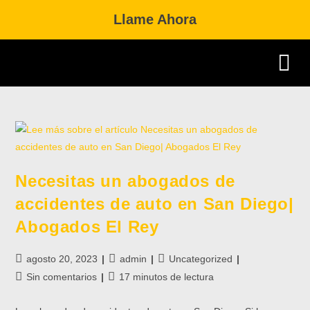
Llame Ahora
Practice Area
Dual Citizenship 
Necesitas un abogados de
accidentes de auto en San Diego|
Abogados El Rey
agosto 20, 2023
admin
Uncategorized
Sin comentarios
17 minutos de lectura