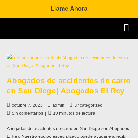
Llame Ahora
Practice Area
Dual Citizenship 
Abogados de accidentes de carro
en San Diego| Abogados El Rey
octubre 7, 2023
admin
Uncategorized
Sin comentarios
19 minutos de lectura
Abogados de accidentes de carro en San Diego son Abogados
El Rey. Nuestro equipo especializado puede ayudarle a recibir