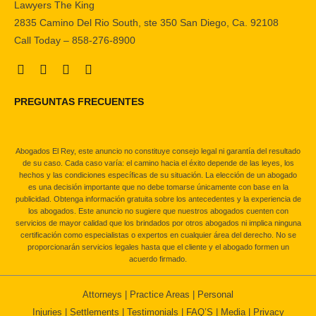
Lawyers The King
2835 Camino Del Rio South, ste 350 San Diego, Ca. 92108
Call Today – 858-276-8900
PREGUNTAS FRECUENTES
Abogados El Rey, este anuncio no constituye consejo legal ni garantía del resultado
de su caso. Cada caso varía: el camino hacia el éxito depende de las leyes, los
hechos y las condiciones específicas de su situación. La elección de un abogado
es una decisión importante que no debe tomarse únicamente con base en la
publicidad. Obtenga información gratuita sobre los antecedentes y la experiencia de
los abogados. Este anuncio no sugiere que nuestros abogados cuenten con
servicios de mayor calidad que los brindados por otros abogados ni implica ninguna
certificación como especialistas o expertos en cualquier área del derecho. No se
proporcionarán servicios legales hasta que el cliente y el abogado formen un
acuerdo firmado.
Attorneys
|
Practice Areas
|
Personal
Injuries
|
Settlements
|
Testimonials
|
FAQ’S
|
Media
|
Privacy