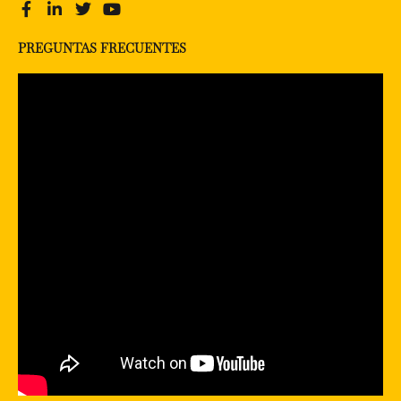
PREGUNTAS FRECUENTES