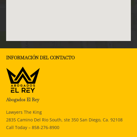
INFORMACIÓN DEL CONTACTO
Abogados El Rey
Lawyers The King
2835 Camino Del Rio South, ste 350 San Diego, Ca. 92108
Call Today – 858-276-8900