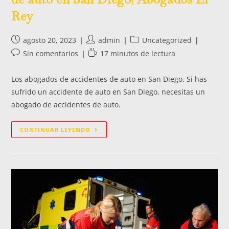
Rey
agosto 20, 2023
admin
Uncategorized
Sin comentarios
17 minutos de lectura
Los abogados de accidentes de auto en San Diego. Si has
sufrido un accidente de auto en San Diego, necesitas un
abogado de accidentes de auto.
CONTINUAR LEYENDO