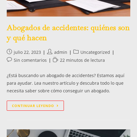
Abogados de accidentes: quiénes son
y qué hacen
julio 22, 2023
admin
Uncategorized
Sin comentarios
22 minutos de lectura
¿Está buscando un abogado de accidentes? Estamos aquí
para ayudar. Lea nuestro artículo y descubra todo lo que
necesita saber sobre cómo conseguir un abogado.
CONTINUAR LEYENDO