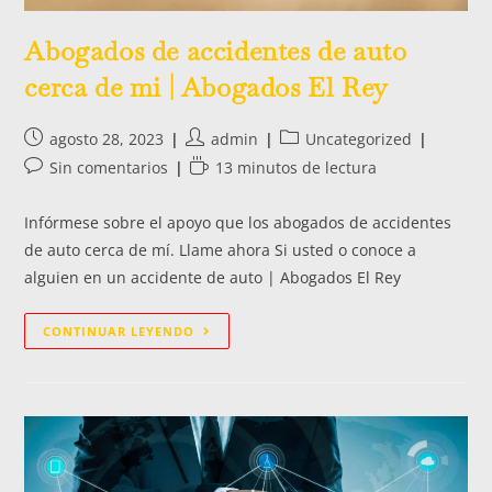
Abogados de accidentes de auto
cerca de mi | Abogados El Rey
agosto 28, 2023
admin
Uncategorized
Sin comentarios
13 minutos de lectura
Infórmese sobre el apoyo que los abogados de accidentes
de auto cerca de mí. Llame ahora Si usted o conoce a
alguien en un accidente de auto | Abogados El Rey
CONTINUAR LEYENDO