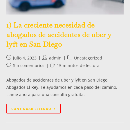
1) La creciente necesidad de
abogados de accidentes de uber y
lyft en San Diego
julio 4, 2023
admin
Uncategorized
Sin comentarios
15 minutos de lectura
Abogados de accidentes de uber y lyft en San Diego
Abogados El Rey. Te ayudamos en cada paso del camino.
Llame ahora para una consulta gratuita.
CONTINUAR LEYENDO