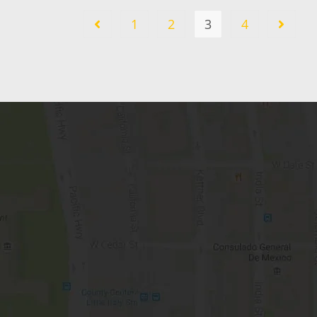
1
2
3
4