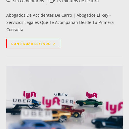
Sin comentarios
15 minutos de lectura
Abogados De Accidentes De Carro | Abogados El Rey -
Servicios Legales Que Te Acompañan Desde Tu Primera
Consulta
CONTINUAR LEYENDO